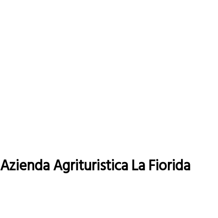
Azienda Agrituristica La Fiorida
Leggi tutto
su
Azienda
Agrituristica
La