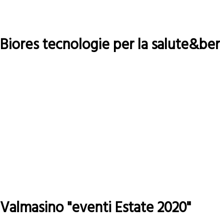
Biores tecnologie per la salute&be
Leggi tutto
su
Biores
tecnologie
per
la
salute&benessere
Valmasino "eventi Estate 2020"