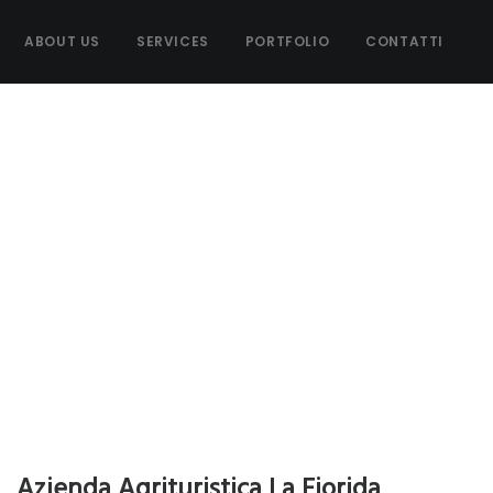
ABOUT US
SERVICES
PORTFOLIO
CONTATTI
Azienda Agrituristica La Fiorida