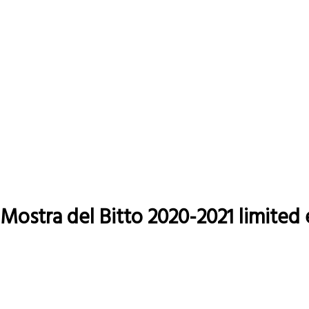
Fiorida
Mostra del Bitto 2020-2021 limited 
Leggi tutto
su
Mostra
del
Bitto
2020-
2021