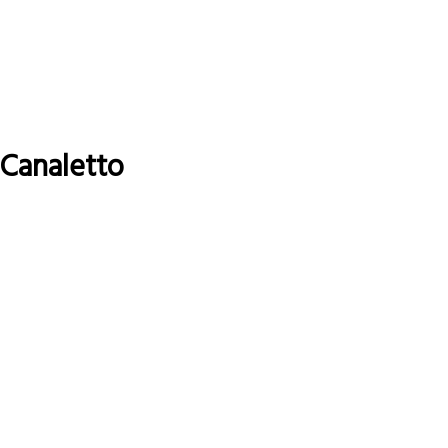
Canaletto
Leggi tutto
su
Canaletto