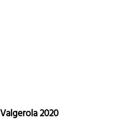
Leggi tutto
su
Valmasino
"eventi
Estate
2020"
Valgerola 2020
Leggi tutto
su
Valgerola
2020