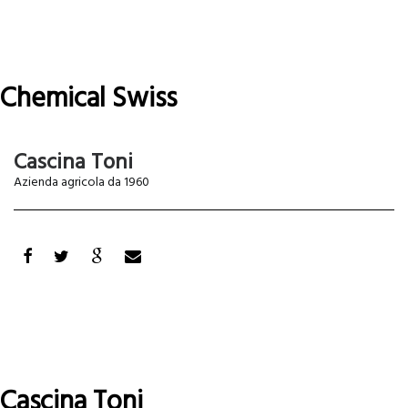
Chemical Swiss
Leggi tutto
su
Chemical
Cascina Toni
Swiss
Skip
Azienda agricola da 1960
to
main
conten
Cascina Toni