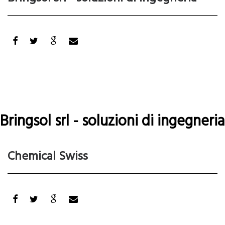
Cantina
Bringsol srl - soluzioni di ingegneria
Leggi tutto
su
Bringsol
Chemical Swiss
srl
-
soluzioni
di
ingegneria