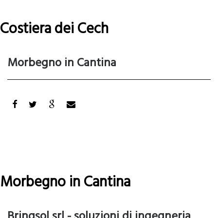
Costiera dei Cech
Leggi tutto
su
Costiera
Morbegno in Cantina
dei
Cech
Morbegno in Cantina
Leggi tutto
su
Morbegno
Bringsol srl - soluzioni di ingegneria
in