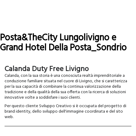
Posta&TheCity Lungolivigno e
Grand Hotel Della Posta_Sondrio
Leggi tutto
su
Posta&TheCity
Calanda Duty Free Livigno
Lungolivigno
e
Calanda, con la sua storia è una conosciuta realtà imprenditoriale a
Grand
conduzione familiare situata nel cuore di Livigno, che si caratterizza
Hotel
per la sua capacità di combinare la continua valorizzazione della
Della
tradizione e della qualità della sua offerta con la ricerca di soluzioni
Posta_Sondrio
innovative volte a soddisfare i suoi clienti.
Per questo cliente Sviluppo Creativo si è occupata del progetto di
brand identity, dello sviluppo dell'immagine coordinata e del sito
web.