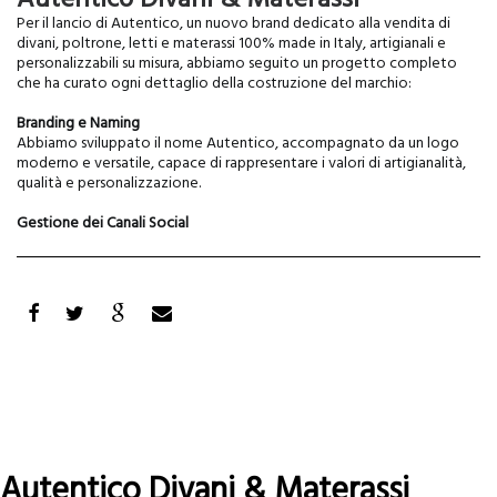
Autentico Divani & Materassi
|
Osteria
Per il lancio di Autentico, un nuovo brand dedicato alla vendita di
con
divani, poltrone, letti e materassi 100% made in Italy, artigianali e
cucina
personalizzabili su misura, abbiamo seguito un progetto completo
che ha curato ogni dettaglio della costruzione del marchio:
Branding e Naming
Abbiamo sviluppato il nome Autentico, accompagnato da un logo
moderno e versatile, capace di rappresentare i valori di artigianalità,
qualità e personalizzazione.
Gestione dei Canali Social
Autentico Divani & Materassi